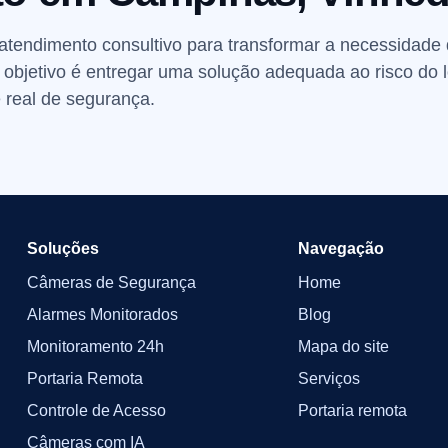
 atendimento consultivo para transformar a necessidad
 O objetivo é entregar uma solução adequada ao risco do 
 real de segurança.
Soluções
Navegação
Câmeras de Segurança
Home
Alarmes Monitorados
Blog
Monitoramento 24h
Mapa do site
Portaria Remota
Serviços
Controle de Acesso
Portaria remota
Câmeras com IA