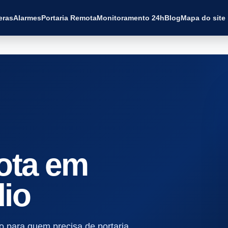
eras
Alarmes
Portaria Remota
Monitoramento 24h
Blog
Mapa do site
ota em
io
 para quem precisa de portaria