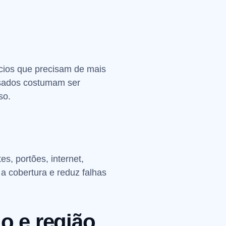
cios que precisam de mais
lisados costumam ser
so.
s, portões, internet,
a cobertura e reduz falhas
o e região