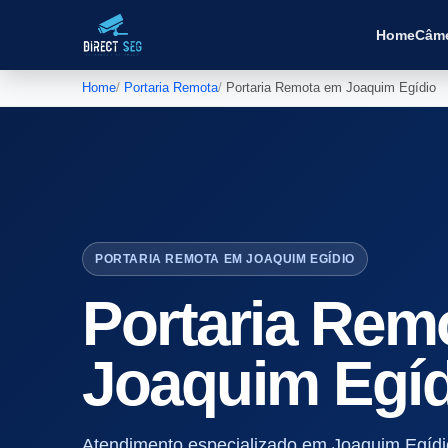
Home
Câm
Home
Portaria Remota
Portaria Remota em Joaquim Egídio
PORTARIA REMOTA EM JOAQUIM EGÍDIO
Portaria Rem
Joaquim Egíd
Atendimento especializado em Joaquim Egídio