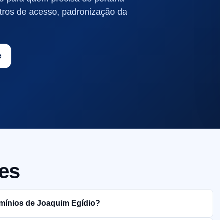
tros de acesso, padronização da
e
es
omínios de Joaquim Egídio?