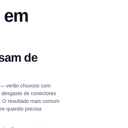
s em
isam de
o — verão chuvoso com
o desgaste de conectores
s. O resultado mais comum
bre quando precisa