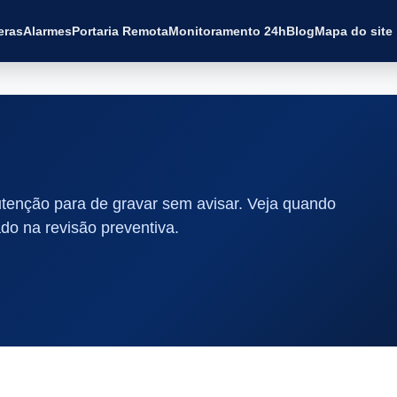
eras
Alarmes
Portaria Remota
Monitoramento 24h
Blog
Mapa do site
enção para de gravar sem avisar. Veja quando
do na revisão preventiva.